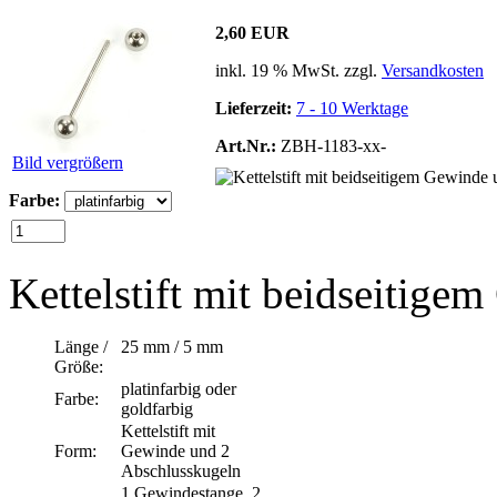
2,60 EUR
inkl. 19 % MwSt. zzgl.
Versandkosten
Lieferzeit:
7 - 10 Werktage
Art.Nr.:
ZBH-1183-xx-
Bild vergrößern
Farbe:
Kettelstift mit beidseitig
Länge /
25 mm / 5 mm
Größe:
platinfarbig oder
Farbe:
goldfarbig
Kettelstift mit
Form:
Gewinde und 2
Abschlusskugeln
1 Gewindestange, 2