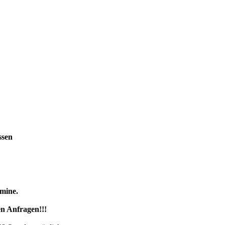
ssen
rmine.
en Anfragen!!!