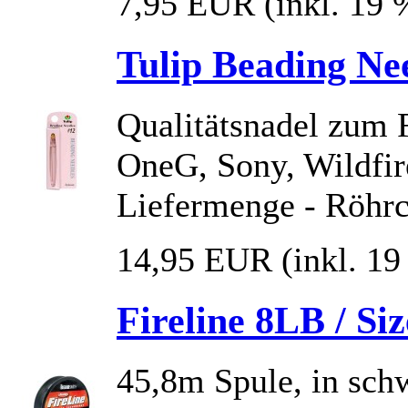
7,95 EUR
(inkl. 19
Tulip Beading Nee
Qualitätsnadel zum 
OneG, Sony, Wildfire
Liefermenge - Röhrc
14,95 EUR
(inkl. 1
Fireline 8LB / Si
45,8m Spule, in sch