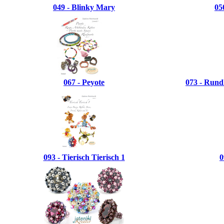
049 - Blinky Mary
05
067 - Peyote
073 - Rund
093 - Tierisch Tierisch 1
0