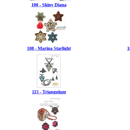
100 - Shiny Diana
108 - Marina Starlight
1
115 - Triangulum