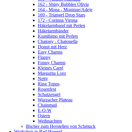
162 - Shiny Bubbles Olivia
164 - Mona - Monique/Adeje
169 - Triangel Drop Stars
172 - Corinna Virona
Häkelarmband mit Perlen
Häkelarmbänder
Kumihimo mit Perlen
Chatony - Chatonella
Donut mit Herz
Easy Charms
Flappy
Funny Charms
Kleines Carré
Margarita Loro
Netty
Ring Topps
Rosenfest
Schutzengel
Wurzacher Plateau
Chainmail
E-O-W
Ostern
Weihnachten
Bücher zum Herstellen von Schmuck
Workshop in Bad Honnef