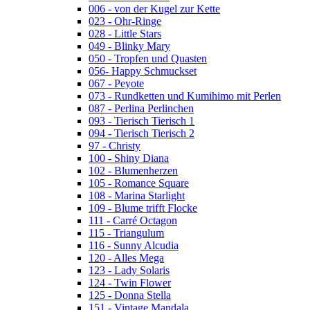
006 - von der Kugel zur Kette
023 - Ohr-Ringe
028 - Little Stars
049 - Blinky Mary
050 - Tropfen und Quasten
056- Happy Schmuckset
067 - Peyote
073 - Rundketten und Kumihimo mit Perlen
087 - Perlina Perlinchen
093 - Tierisch Tierisch 1
094 - Tierisch Tierisch 2
97 - Christy
100 - Shiny Diana
102 - Blumenherzen
105 - Romance Square
108 - Marina Starlight
109 - Blume trifft Flocke
111 - Carré Octagon
115 - Triangulum
116 - Sunny Alcudia
120 - Alles Mega
123 - Lady Solaris
124 - Twin Flower
125 - Donna Stella
151 - Vintage Mandala