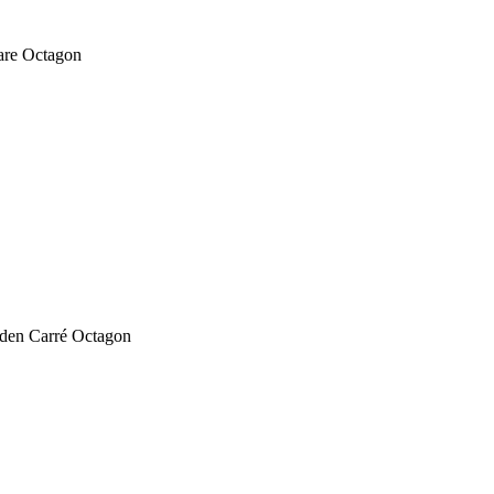
are Octagon
 den Carré Octagon