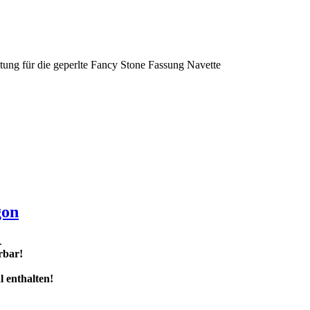
ung für die geperlte Fancy Stone Fassung Navette
gon
.
rbar!
l enthalten!