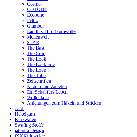
Cosmo
COTONE
Ecopuno
Feltro
Glamour
Landlust Bio Baumwolle
Meilenweit
STAR
The Bast
The Core
The Look
The Look fine
The Loop
The Tube
Zeitschriften
Nadeln und Zubehör
Ein Schal fürs Leben
Wollpakete
Anleitungen zum Häkeln und Stricken
Addi
Häkelgarn
Kurzwaren
Swafing Stoffe
jatoniki Design
iXXXi Jewelery