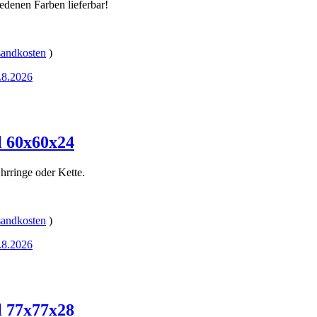
iedenen Farben lieferbar!
sandkosten
)
3.8.2026
l 60x60x24
hrringe oder Kette.
sandkosten
)
3.8.2026
l 77x77x28