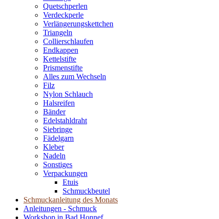
Quetschperlen
Verdeckperle
Verlängerungskettchen
Triangeln
Collierschlaufen
Endkappen
Kettelstifte
Prismenstifte
Alles zum Wechseln
Filz
Nylon Schlauch
Halsreifen
Bänder
Edelstahldraht
Siebringe
Fädelgarn
Kleber
Nadeln
Sonstiges
Verpackungen
Etuis
Schmuckbeutel
Schmuckanleitung des Monats
Anleitungen - Schmuck
Workshop in Bad Honnef