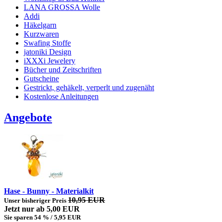
LANA GROSSA Wolle
Addi
Häkelgarn
Kurzwaren
Swafing Stoffe
jatoniki Design
iXXXi Jewelery
Bücher und Zeitschriften
Gutscheine
Gestrickt, gehäkelt, verperlt und zugenäht
Kostenlose Anleitungen
Angebote
Hase - Bunny - Materialkit
10,95 EUR
Unser bisheriger Preis
Jetzt nur
ab 5,00 EUR
Sie sparen 54 % / 5,95 EUR