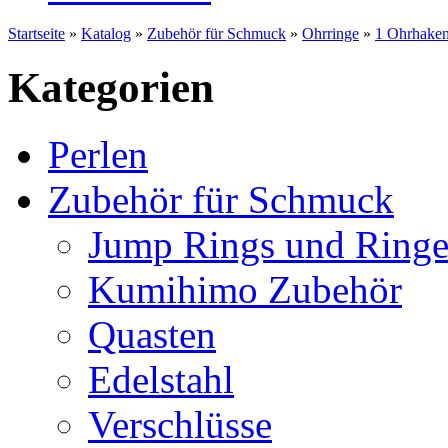
Startseite
»
Katalog
»
Zubehör für Schmuck
»
Ohrringe
»
1 Ohrhaken 
Kategorien
Perlen
Zubehör für Schmuck
Jump Rings und Ringe
Kumihimo Zubehör
Quasten
Edelstahl
Verschlüsse