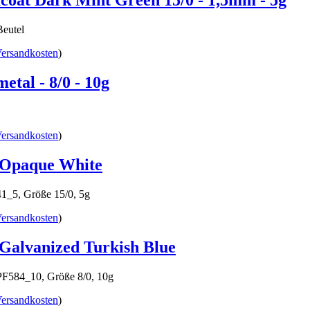
coat Dark Mint Green 15/0 - 1,5mm - 5g
Beutel
ersandkosten
)
tal - 8/0 - 10g
ersandkosten
)
 Opaque White
_5, Größe 15/0, 5g
ersandkosten
)
Galvanized Turkish Blue
584_10, Größe 8/0, 10g
ersandkosten
)