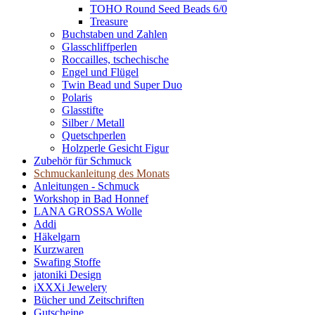
TOHO Round Seed Beads 6/0
Treasure
Buchstaben und Zahlen
Glasschliffperlen
Roccailles, tschechische
Engel und Flügel
Twin Bead und Super Duo
Polaris
Glasstifte
Silber / Metall
Quetschperlen
Holzperle Gesicht Figur
Zubehör für Schmuck
Schmuckanleitung des Monats
Anleitungen - Schmuck
Workshop in Bad Honnef
LANA GROSSA Wolle
Addi
Häkelgarn
Kurzwaren
Swafing Stoffe
jatoniki Design
iXXXi Jewelery
Bücher und Zeitschriften
Gutscheine