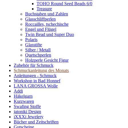
TOHO Round Seed Beads 6/0
Treasure
Buchstaben und Zahlen
Glasschliffperlen
Roccailles, tschechische
Engel und Flügel
Twin Bead und Super Duo
Polaris
Glasstifte
Silber / Metall
Quetschperlen
Holzperle Gesicht Figur
Zubehör für Schmuck
Schmuckanleitung des Monats
Anleitungen - Schmuck
Workshop in Bad Honnef
LANA GROSSA Wolle
Addi
Häkelgarn
Kurzwaren
Swafing Stoffe
jatoniki Design
iXXXi Jewelery
Bücher und Zeitschriften
Gutscheine