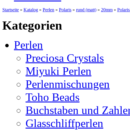
Startseite
»
Katalog
»
Perlen
»
Polaris
»
rund (matt)
»
20mm
»
Polari
Kategorien
Perlen
Preciosa Crystals
Miyuki Perlen
Perlenmischungen
Toho Beads
Buchstaben und Zahle
Glasschliffperlen