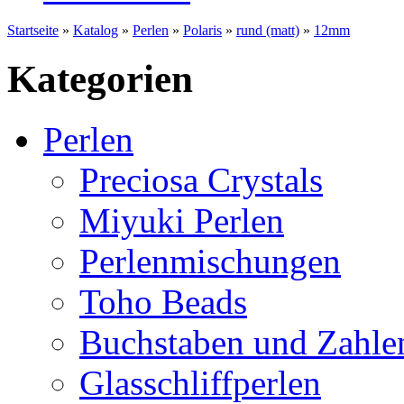
Startseite
»
Katalog
»
Perlen
»
Polaris
»
rund (matt)
»
12mm
Kategorien
Perlen
Preciosa Crystals
Miyuki Perlen
Perlenmischungen
Toho Beads
Buchstaben und Zahle
Glasschliffperlen