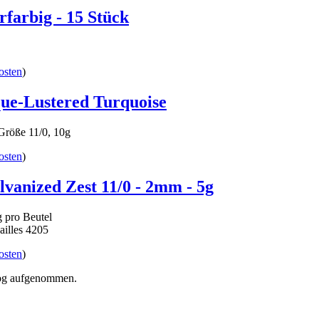
rfarbig - 15 Stück
osten
)
ue-Lustered Turquoise
röße 11/0, 10g
osten
)
vanized Zest 11/0 - 2mm - 5g
g pro Beutel
ailles 4205
osten
)
alog aufgenommen.