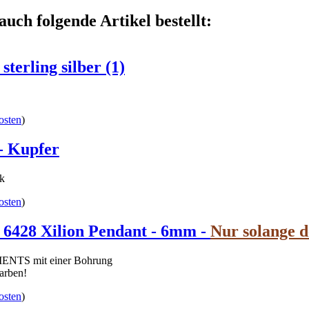
auch folgende Artikel bestellt:
terling silber (1)
osten
)
- Kupfer
ck
osten
)
8 Xilion Pendant - 6mm -
Nur solange d
NTS mit einer Bohrung
Farben!
osten
)