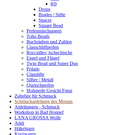
8/0
Drops
Bugles / Stifte
Spacer
Square Bead
Perlenmischungen
Toho Beads
Buchstaben und Zahlen
Glasschliffperlen
Roccailles, tschechische
Engel und Flügel
Twin Bead und Super Duo
Polaris
Glasstifte
Silber / Metall
Quetschperlen
Holzperle Gesicht Figur
Zubehör für Schmuck
Schmuckanleitung des Monats
Anleitungen - Schmuck
Workshop in Bad Honnef
LANA GROSSA Wolle
Addi
Häkelgarn
Kurzwaren