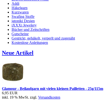
Addi
Häkelgarn
Kurzwaren
Swafing Stoffe
jatoniki Design
iXXXi Jewelery
Bücher und Zeitschriften
Gutscheine
Gestrickt, gehäkelt, verperlt und zugenäht
Kostenlose Anleitungen
Neue Artikel
Glamour - Beilaufgarn mit vielen kleinen Pailletten - 25g/115m
6,95 EUR
inkl. 19 % MwSt. zzgl.
Versandkosten