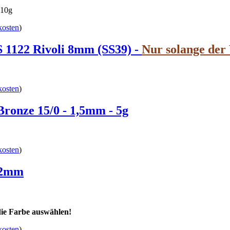
 10g
kosten
)
22 Rivoli 8mm (SS39) -
Nur solange der 
kosten
)
Bronze 15/0 - 1,5mm - 5g
kosten
)
12mm
 die Farbe auswählen!
kosten
)