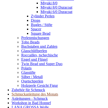
Miyuki 8/0
Miyuki 8/0 Duracoat
Miyuki 6/0 Duracoat
Zylinder Perlen
Drops
Bugles / Stifte
Spacer
Square Bead
Perlenmischungen
Toho Beads
Buchstaben und Zahlen
Glasschliffperlen
Roccailles, tschechische
Engel und Flügel
Twin Bead und Super Duo
Polaris
Glasstifte
Silber / Metall
Quetschperlen
Holzperle Gesicht Figur
Zubehör für Schmuck
Schmuckanleitung des Monats
Anleitungen - Schmuck
Workshop in Bad Honnef
LANA GROSSA Wolle