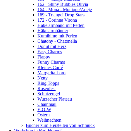
162 - Shiny Bubbles Olivia
164 - Mona - Monique/Adeje
169 - Triangel Drop Stars
172 - Corinna Virona
Häkelarmband mit Perlen
Häkelarmbänder
Kumihimo mit Perlen
Chatony - Chatonella
Donut mit Herz
Easy Charms
Flappy
Funny Charms
Kleines Carré
Margarita Loro
Netty
Ring Topps
Rosenfest
Schutzengel
Wurzacher Plateau
Chainmail
E-O-W
Ostern
Weihnachten
Bücher zum Herstellen von Schmuck
Workshop in Bad Honnef