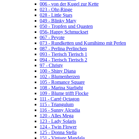
006 - von der Kugel zur Kette
023 - Ohr-Ringe
028 - Little Stars
049 - Blinky Mary
050 - Tropfen und Quasten
056- Happy Schmuckset
067 - Peyote
073 - Rundketten und Kumihimo mit Perlen
087 - Perlina Perlinchen
093 - Tierisch Tierisch 1
094 - Tierisch Tierisch 2
97 - Christy
100 - Shiny Diana
102 - Blumenherzen
105 - Romance Square
108 - Marina Starlight
109 - Blume trifft Flocke
111 - Carré Octagon
115 - Triangulum
116 - Sunny Alcudia
120 - Alles Mega
123 - Lady Solaris
124 - Twin Flower
125 - Donna Stella
151 - Vintage Mandala