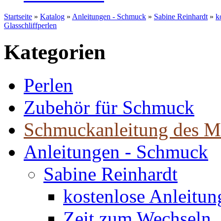
Startseite
»
Katalog
»
Anleitungen - Schmuck
»
Sabine Reinhardt
»
k
Glasschliffperlen
Kategorien
Perlen
Zubehör für Schmuck
Schmuckanleitung des M
Anleitungen - Schmuck
Sabine Reinhardt
kostenlose Anleitu
Zeit zum Wechseln