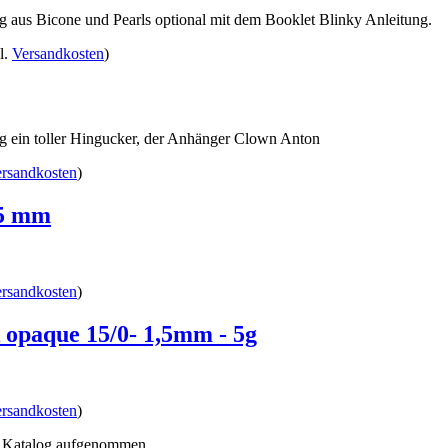
g aus Bicone und Pearls optional mit dem Booklet Blinky Anleitung.
l.
Versandkosten
)
g ein toller Hingucker, der Anhänger Clown Anton
rsandkosten
)
25 mm
rsandkosten
)
 opaque 15/0- 1,5mm - 5g
rsandkosten
)
n Katalog aufgenommen.