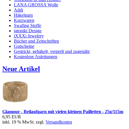
LANA GROSSA Wolle
Addi
Häkelgarn
Kurzwaren
Swafing Stoffe
jatoniki Design
iXXXi Jewelery
Bücher und Zeitschriften
Gutscheine
Gestrickt, gehäkelt, verperlt und zugenäht
Kostenlose Anleitungen
Neue Artikel
Glamour - Beilaufgarn mit vielen kleinen Pailletten - 25g/115m
6,95 EUR
inkl. 19 % MwSt. zzgl.
Versandkosten