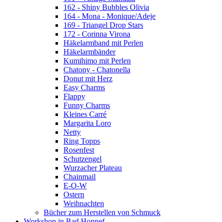
162 - Shiny Bubbles Olivia
164 - Mona - Monique/Adeje
169 - Triangel Drop Stars
172 - Corinna Virona
Häkelarmband mit Perlen
Häkelarmbänder
Kumihimo mit Perlen
Chatony - Chatonella
Donut mit Herz
Easy Charms
Flappy
Funny Charms
Kleines Carré
Margarita Loro
Netty
Ring Topps
Rosenfest
Schutzengel
Wurzacher Plateau
Chainmail
E-O-W
Ostern
Weihnachten
Bücher zum Herstellen von Schmuck
Workshop in Bad Honnef