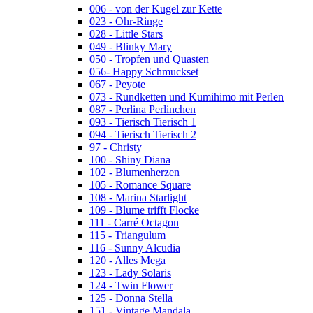
006 - von der Kugel zur Kette
023 - Ohr-Ringe
028 - Little Stars
049 - Blinky Mary
050 - Tropfen und Quasten
056- Happy Schmuckset
067 - Peyote
073 - Rundketten und Kumihimo mit Perlen
087 - Perlina Perlinchen
093 - Tierisch Tierisch 1
094 - Tierisch Tierisch 2
97 - Christy
100 - Shiny Diana
102 - Blumenherzen
105 - Romance Square
108 - Marina Starlight
109 - Blume trifft Flocke
111 - Carré Octagon
115 - Triangulum
116 - Sunny Alcudia
120 - Alles Mega
123 - Lady Solaris
124 - Twin Flower
125 - Donna Stella
151 - Vintage Mandala