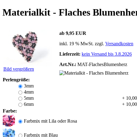
Materialkit - Flaches Blumenhe
ab 9,95 EUR
inkl. 19 % MwSt. zzgl.
Versandkosten
Lieferzeit:
kein Versand bis 3.8.2026
Art.Nr.:
MAT-FlachesBlumenherz
Bild vergrößern
Perlengröße:
3mm
4mm
5mm
+ 10,0
6mm
+ 10,0
Farbe:
Farbmix mit Lila oder Rosa
Farbmix mit Blau