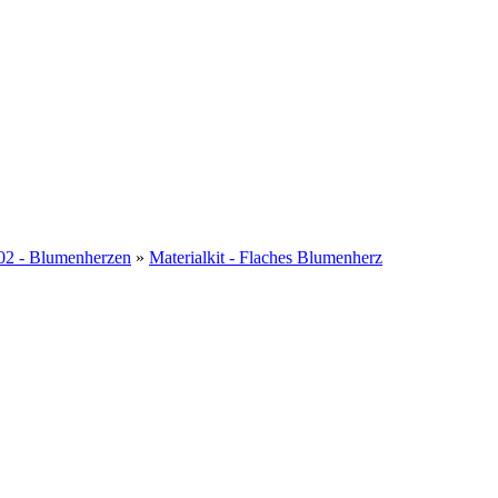
02 - Blumenherzen
»
Materialkit - Flaches Blumenherz