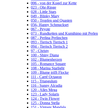
006 - von der Kugel zur Kette
023 - Ohr-Ringe
028 - Little Stars
049 - Blinky Mary
050 - Tropfen und Quasten
056- Happy Schmuckset
067 - Peyote
073 - Rundketten und Kumihimo mit Perlen
087 - Perlina Perlinchen
093 - Tierisch Tierisch 1
094 - Tierisch Tierisch 2
97 - Christy
100 - Shiny Diana
102 - Blumenherzen
105 - Romance Square
108 - Marina Starlight
109 - Blume trifft Flocke
111 - Carré Octagon
115 - Triangulum
116 - Sunny Alcudia
120 - Alles Mega
123 - Lady Solaris
124 - Twin Flower
125 - Donna Stella
151 - Vintage Mandala