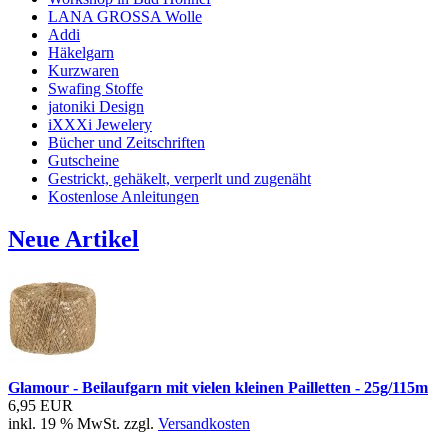
LANA GROSSA Wolle
Addi
Häkelgarn
Kurzwaren
Swafing Stoffe
jatoniki Design
iXXXi Jewelery
Bücher und Zeitschriften
Gutscheine
Gestrickt, gehäkelt, verperlt und zugenäht
Kostenlose Anleitungen
Neue Artikel
Glamour - Beilaufgarn mit vielen kleinen Pailletten - 25g/115m
6,95 EUR
inkl. 19 % MwSt. zzgl.
Versandkosten