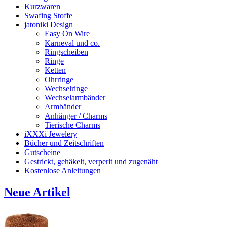
Kurzwaren
Swafing Stoffe
jatoniki Design
Easy On Wire
Karneval und co.
Ringscheiben
Ringe
Ketten
Ohrringe
Wechselringe
Wechselarmbänder
Armbänder
Anhänger / Charms
Tierische Charms
iXXXi Jewelery
Bücher und Zeitschriften
Gutscheine
Gestrickt, gehäkelt, verperlt und zugenäht
Kostenlose Anleitungen
Neue Artikel