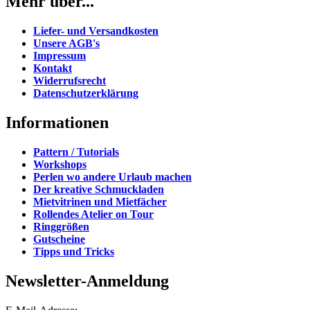
Mehr über...
Liefer- und Versandkosten
Unsere AGB's
Impressum
Kontakt
Widerrufsrecht
Datenschutzerklärung
Informationen
Pattern / Tutorials
Workshops
Perlen wo andere Urlaub machen
Der kreative Schmuckladen
Mietvitrinen und Mietfächer
Rollendes Atelier on Tour
Ringgrößen
Gutscheine
Tipps und Tricks
Newsletter-Anmeldung