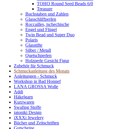
TOHO Round Seed Beads 6/0
Treasure
Buchstaben und Zahlen
Glasschliffperlen
Roccailles, tschechische
Engel und Flügel
Twin Bead und Super Duo
Polaris
Glasstifte
Silber / Metall
Quetschperlen
Holzperle Gesicht Figur
Zubehör für Schmuck
Schmuckanleitung des Monats
Anleitungen - Schmuck
Workshop in Bad Honnef
LANA GROSSA Wolle
Addi
Häkelgarn
Kurzwaren
Swafing Stoffe
jatoniki Design
iXXXi Jewelery
Bücher und Zeitschriften
Gutscheine