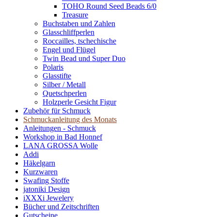
TOHO Round Seed Beads 6/0
Treasure
Buchstaben und Zahlen
Glasschliffperlen
Roccailles, tschechische
Engel und Flügel
Twin Bead und Super Duo
Polaris
Glasstifte
Silber / Metall
Quetschperlen
Holzperle Gesicht Figur
Zubehör für Schmuck
Schmuckanleitung des Monats
Anleitungen - Schmuck
Workshop in Bad Honnef
LANA GROSSA Wolle
Addi
Häkelgarn
Kurzwaren
Swafing Stoffe
jatoniki Design
iXXXi Jewelery
Bücher und Zeitschriften
Gutscheine