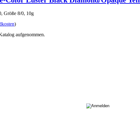
de-Color Luster Black Diamond/Opaque Yel
 Größe 8/0, 10g
dkosten
)
n Katalog aufgenommen.