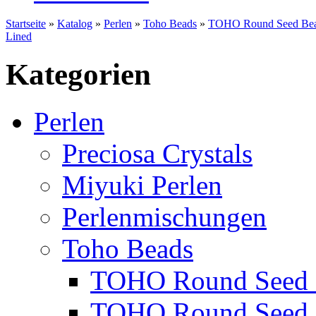
Startseite
»
Katalog
»
Perlen
»
Toho Beads
»
TOHO Round Seed Bea
Lined
Kategorien
Perlen
Preciosa Crystals
Miyuki Perlen
Perlenmischungen
Toho Beads
TOHO Round Seed 
TOHO Round Seed 