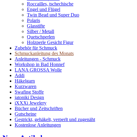
Roccailles, tschechische
Engel und Flügel
Twin Bead und Super Duo
Polaris
Glasstifte
Silber / Metall
Quetschperlen
Holzperle Gesicht Figur
Zubehör für Schmuck
Schmuckanleitung des Monats
Anleitungen - Schmuck
Workshop in Bad Honnef
LANA GROSSA Wolle
Addi
Häkelgarn
Kurzwaren
Swafing Stoffe
jatoniki Design
iXXXi Jewelery
Bücher und Zeitschriften
Gutscheine
Gestrickt, gehäkelt, verperlt und zugenäht
Kostenlose Anleitungen