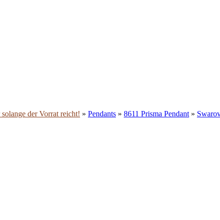
solange der Vorrat reicht!
»
Pendants
»
8611 Prisma Pendant
»
Swarov