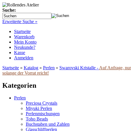
Suche:
Erweiterte Suche »
Startseite
Warenkorb
Mein Konto
Neukunde?
Kasse
Anmelden
Startseite
»
Katalog
»
Perlen
»
Swarovski Kristalle -
Auf Anfrage, nur 
solange der Vorrat reicht!
Kategorien
Perlen
Preciosa Crystals
Miyuki Perlen
Perlenmischungen
Toho Beads
Buchstaben und Zahlen
Glasschliffperlen