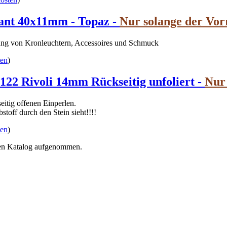
ant 40x11mm - Topaz -
Nur solange der Vorr
llung von Kronleuchtern, Accessoires und Schmuck
ten
)
Rivoli 14mm Rückseitig unfoliert -
Nur 
itig offenen Einperlen.
toff durch den Stein sieht!!!!
ten
)
ren Katalog aufgenommen.