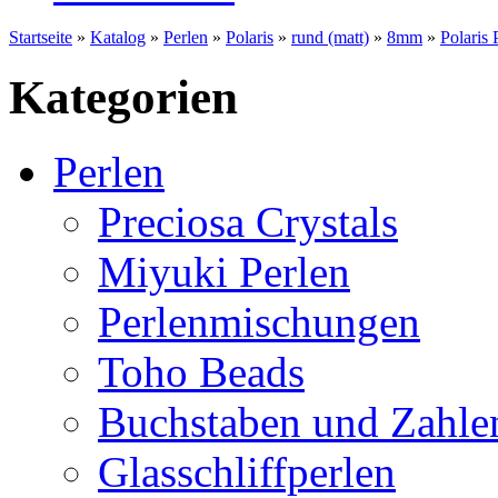
Startseite
»
Katalog
»
Perlen
»
Polaris
»
rund (matt)
»
8mm
»
Polaris
Kategorien
Perlen
Preciosa Crystals
Miyuki Perlen
Perlenmischungen
Toho Beads
Buchstaben und Zahle
Glasschliffperlen