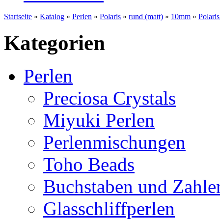
Startseite
»
Katalog
»
Perlen
»
Polaris
»
rund (matt)
»
10mm
»
Polari
Kategorien
Perlen
Preciosa Crystals
Miyuki Perlen
Perlenmischungen
Toho Beads
Buchstaben und Zahle
Glasschliffperlen