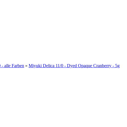
 - alle Farben
»
Miyuki Delica 11/0 - Dyed Opaque Cranberry - 5g