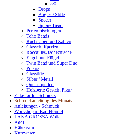
8/0
Drops
Bugles / Stifte
Spacer
Square Bead
Perlenmischungen
Toho Beads
Buchstaben und Zahlen
Glasschliffperlen
Roccailles, tschechische
Engel und Flügel
Twin Bead und Super Duo
Polaris
Glasstifte
Silber / Metall
Quetschperlen
Holzperle Gesicht Figur
Zubehör für Schmuck
Schmuckanleitung des Monats
Anleitungen - Schmuck
Workshop in Bad Honnef
LANA GROSSA Wolle
Addi
Häkelgarn
Kurzwaren