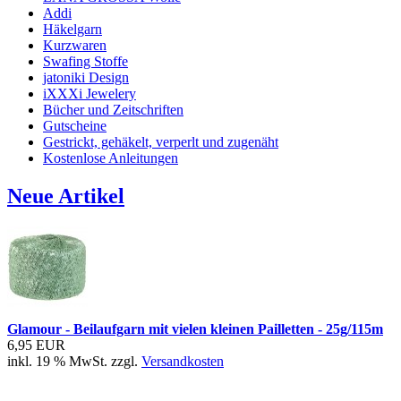
Addi
Häkelgarn
Kurzwaren
Swafing Stoffe
jatoniki Design
iXXXi Jewelery
Bücher und Zeitschriften
Gutscheine
Gestrickt, gehäkelt, verperlt und zugenäht
Kostenlose Anleitungen
Neue Artikel
Glamour - Beilaufgarn mit vielen kleinen Pailletten - 25g/115m
6,95 EUR
inkl. 19 % MwSt. zzgl.
Versandkosten