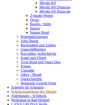
Miyuki 8/0
Miyuki 8/0 Duracoat
Miyuki 6/0 Duracoat
Zylinder Perlen
Drops
Bugles / Stifte
Spacer
Square Bead
Perlenmischungen
Toho Beads
Buchstaben und Zahlen
Glasschliffperlen
Roccailles, tschechische
Engel und Flügel
Twin Bead und Super Duo
Polaris
Glasstifte
Silber / Metall
Quetschperlen
Holzperle Gesicht Figur
Zubehör für Schmuck
Schmuckanleitung des Monats
Anleitungen - Schmuck
Workshop in Bad Honnef
LANA GROSSA Wolle