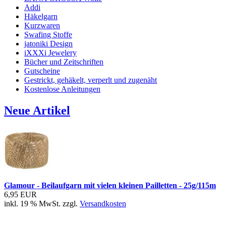
Addi
Häkelgarn
Kurzwaren
Swafing Stoffe
jatoniki Design
iXXXi Jewelery
Bücher und Zeitschriften
Gutscheine
Gestrickt, gehäkelt, verperlt und zugenäht
Kostenlose Anleitungen
Neue Artikel
Glamour - Beilaufgarn mit vielen kleinen Pailletten - 25g/115m
6,95 EUR
inkl. 19 % MwSt. zzgl.
Versandkosten