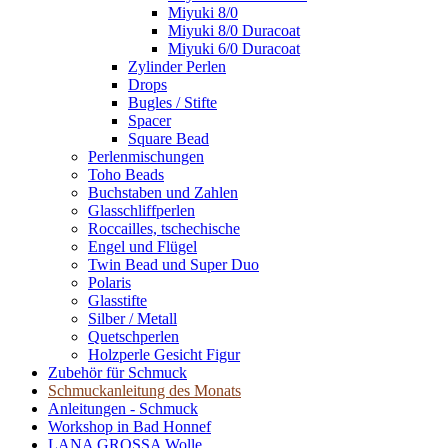
Miyuki 8/0
Miyuki 8/0 Duracoat
Miyuki 6/0 Duracoat
Zylinder Perlen
Drops
Bugles / Stifte
Spacer
Square Bead
Perlenmischungen
Toho Beads
Buchstaben und Zahlen
Glasschliffperlen
Roccailles, tschechische
Engel und Flügel
Twin Bead und Super Duo
Polaris
Glasstifte
Silber / Metall
Quetschperlen
Holzperle Gesicht Figur
Zubehör für Schmuck
Schmuckanleitung des Monats
Anleitungen - Schmuck
Workshop in Bad Honnef
LANA GROSSA Wolle