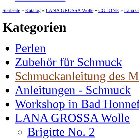
Startseite
»
Katalog
»
LANA GROSSA Wolle
»
COTONE
»
Lana G
Kategorien
Perlen
Zubehör für Schmuck
Schmuckanleitung des M
Anleitungen - Schmuck
Workshop in Bad Honne
LANA GROSSA Wolle
Brigitte No. 2