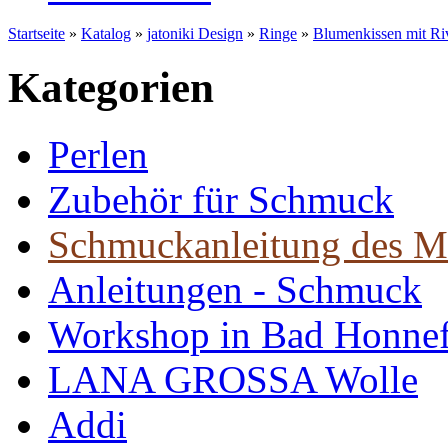
Startseite
»
Katalog
»
jatoniki Design
»
Ringe
»
Blumenkissen mit Riv
Kategorien
Perlen
Zubehör für Schmuck
Schmuckanleitung des M
Anleitungen - Schmuck
Workshop in Bad Honne
LANA GROSSA Wolle
Addi