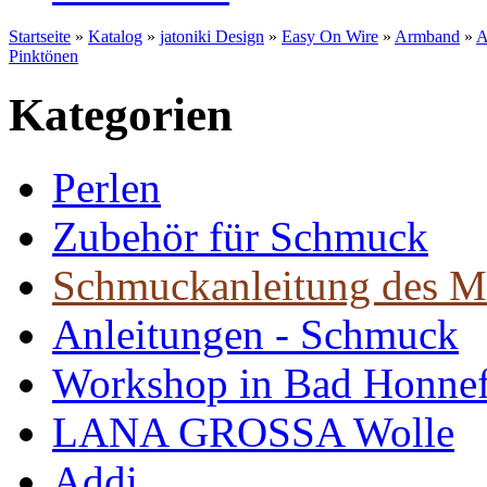
Startseite
»
Katalog
»
jatoniki Design
»
Easy On Wire
»
Armband
»
A
Pinktönen
Kategorien
Perlen
Zubehör für Schmuck
Schmuckanleitung des M
Anleitungen - Schmuck
Workshop in Bad Honne
LANA GROSSA Wolle
Addi