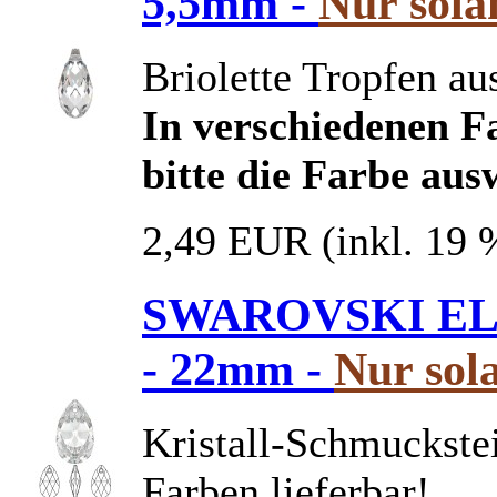
5,5mm -
Nur sola
Briolette Tropfen aus
In verschiedenen Fa
bitte die Farbe aus
2,49 EUR
(inkl. 19
SWAROVSKI ELEM
- 22mm -
Nur sola
Kristall-Schmuckstei
Farben lieferbar!