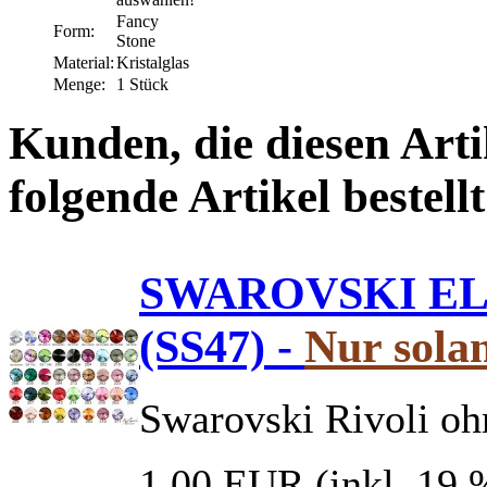
Fancy
Form:
Stone
Material:
Kristalglas
Menge:
1 Stück
Kunden, die diesen Arti
folgende Artikel bestellt
SWAROVSKI ELE
(SS47) -
Nur solan
Swarovski Rivoli oh
1,00 EUR
(inkl. 19