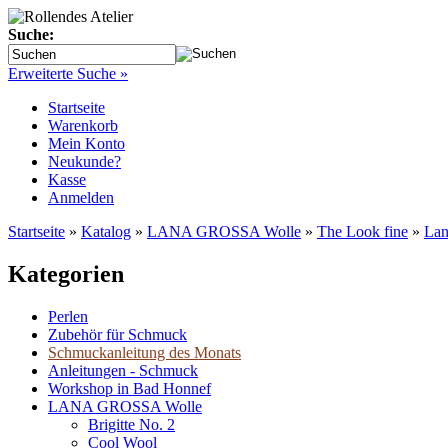
Suche:
Erweiterte Suche »
Startseite
Warenkorb
Mein Konto
Neukunde?
Kasse
Anmelden
Startseite
»
Katalog
»
LANA GROSSA Wolle
»
The Look fine
»
Lan
Kategorien
Perlen
Zubehör für Schmuck
Schmuckanleitung des Monats
Anleitungen - Schmuck
Workshop in Bad Honnef
LANA GROSSA Wolle
Brigitte No. 2
Cool Wool