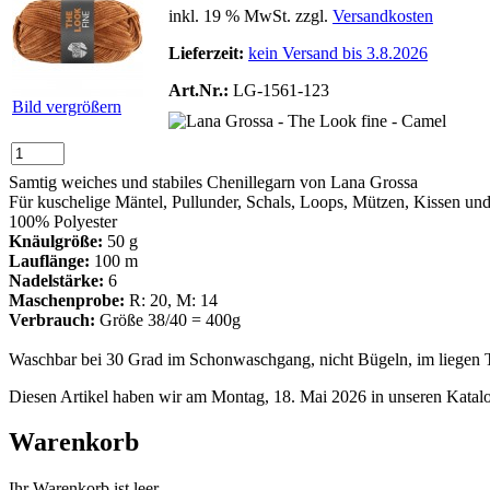
inkl. 19 % MwSt. zzgl.
Versandkosten
Lieferzeit:
kein Versand bis 3.8.2026
Art.Nr.:
LG-1561-123
Bild vergrößern
Samtig weiches und stabiles Chenillegarn von Lana Grossa
Für kuschelige Mäntel, Pullunder, Schals, Loops, Mützen, Kissen und 
100% Polyester
Knäulgröße:
50 g
Lauflänge:
100 m
Nadelstärke:
6
Maschenprobe:
R: 20, M: 14
Verbrauch:
Größe 38/40 = 400g
Waschbar bei 30 Grad im Schonwaschgang, nicht Bügeln, im liegen 
Diesen Artikel haben wir am Montag, 18. Mai 2026 in unseren Kata
Warenkorb
Ihr Warenkorb ist leer.