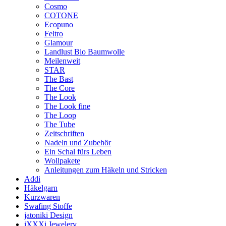
Cosmo
COTONE
Ecopuno
Feltro
Glamour
Landlust Bio Baumwolle
Meilenweit
STAR
The Bast
The Core
The Look
The Look fine
The Loop
The Tube
Zeitschriften
Nadeln und Zubehör
Ein Schal fürs Leben
Wollpakete
Anleitungen zum Häkeln und Stricken
Addi
Häkelgarn
Kurzwaren
Swafing Stoffe
jatoniki Design
iXXXi Jewelery