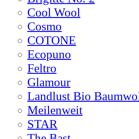
Cool Wool
Cosmo
COTONE
Ecopuno
Feltro
Glamour
Landlust Bio Baumwol
Meilenweit
STAR
The Bast