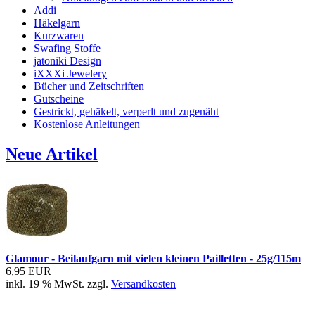
Addi
Häkelgarn
Kurzwaren
Swafing Stoffe
jatoniki Design
iXXXi Jewelery
Bücher und Zeitschriften
Gutscheine
Gestrickt, gehäkelt, verperlt und zugenäht
Kostenlose Anleitungen
Neue Artikel
Glamour - Beilaufgarn mit vielen kleinen Pailletten - 25g/115m
6,95 EUR
inkl. 19 % MwSt. zzgl.
Versandkosten