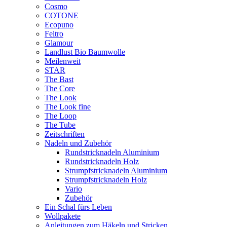
Cosmo
COTONE
Ecopuno
Feltro
Glamour
Landlust Bio Baumwolle
Meilenweit
STAR
The Bast
The Core
The Look
The Look fine
The Loop
The Tube
Zeitschriften
Nadeln und Zubehör
Rundstricknadeln Aluminium
Rundstricknadeln Holz
Strumpfstricknadeln Aluminium
Strumpfstricknadeln Holz
Vario
Zubehör
Ein Schal fürs Leben
Wollpakete
Anleitungen zum Häkeln und Stricken