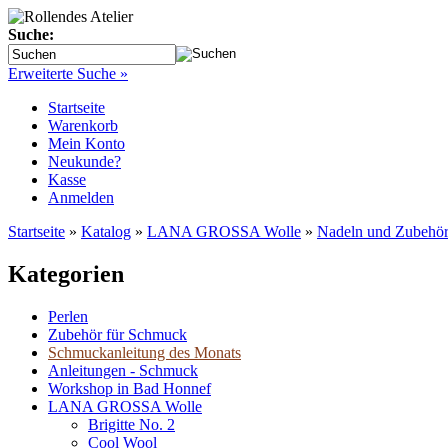
Suche:
Erweiterte Suche »
Startseite
Warenkorb
Mein Konto
Neukunde?
Kasse
Anmelden
Startseite
»
Katalog
»
LANA GROSSA Wolle
»
Nadeln und Zubehö
Kategorien
Perlen
Zubehör für Schmuck
Schmuckanleitung des Monats
Anleitungen - Schmuck
Workshop in Bad Honnef
LANA GROSSA Wolle
Brigitte No. 2
Cool Wool