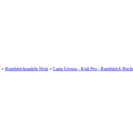
r
»
Rundstricknadeln Holz
»
Lana Grossa - Knit Pro - Rundstrick Buch