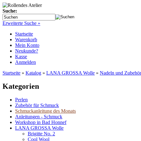
Suche:
Erweiterte Suche »
Startseite
Warenkorb
Mein Konto
Neukunde?
Kasse
Anmelden
Startseite
»
Katalog
»
LANA GROSSA Wolle
»
Nadeln und Zubehö
Kategorien
Perlen
Zubehör für Schmuck
Schmuckanleitung des Monats
Anleitungen - Schmuck
Workshop in Bad Honnef
LANA GROSSA Wolle
Brigitte No. 2
Cool Wool