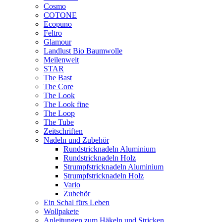
Cosmo
COTONE
Ecopuno
Feltro
Glamour
Landlust Bio Baumwolle
Meilenweit
STAR
The Bast
The Core
The Look
The Look fine
The Loop
The Tube
Zeitschriften
Nadeln und Zubehör
Rundstricknadeln Aluminium
Rundstricknadeln Holz
Strumpfstricknadeln Aluminium
Strumpfstricknadeln Holz
Vario
Zubehör
Ein Schal fürs Leben
Wollpakete
Anleitungen zum Häkeln und Stricken