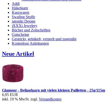
Addi
Häkelgarn
Kurzwaren
Swafing Stoffe
jatoniki Design
iXXXi Jewelery
Bücher und Zeitschriften
Gutscheine
Gestrickt, gehäkelt, verperlt und zugenäht
Kostenlose Anleitungen
Neue Artikel
Glamour - Beilaufgarn mit vielen kleinen Pailletten - 25g/115m
6,95 EUR
inkl. 19 % MwSt. zzgl.
Versandkosten