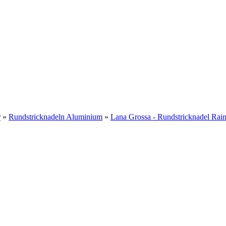
r
»
Rundstricknadeln Aluminium
»
Lana Grossa - Rundstricknadel Rai