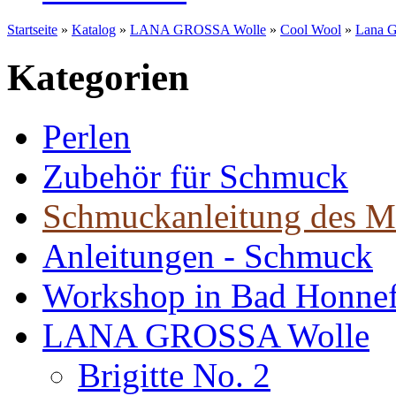
Startseite
»
Katalog
»
LANA GROSSA Wolle
»
Cool Wool
»
Lana G
Kategorien
Perlen
Zubehör für Schmuck
Schmuckanleitung des M
Anleitungen - Schmuck
Workshop in Bad Honne
LANA GROSSA Wolle
Brigitte No. 2